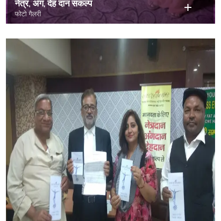
नेत्र, अंग, देह दान संकल्प
फोटो गैलरी